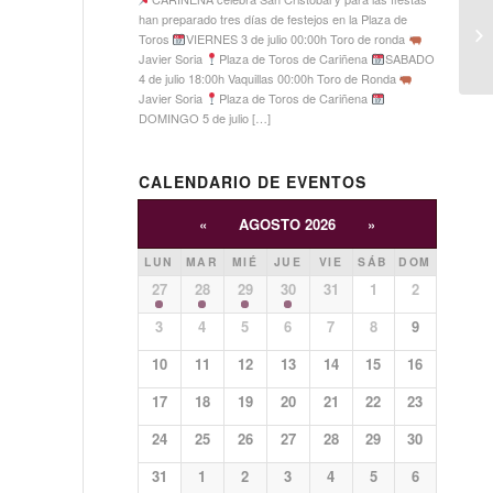
han preparado tres días de festejos en la Plaza de
Toros
VIERNES 3 de julio 00:00h Toro de ronda
Javier Soria
Plaza de Toros de Cariñena
SABADO
4 de julio 18:00h Vaquillas 00:00h Toro de Ronda
Javier Soria
Plaza de Toros de Cariñena
DOMINGO 5 de julio […]
CALENDARIO DE EVENTOS
«
AGOSTO 2026
»
LUN
MAR
MIÉ
JUE
VIE
SÁB
DOM
27
28
29
30
31
1
2
3
4
5
6
7
8
9
10
11
12
13
14
15
16
17
18
19
20
21
22
23
24
25
26
27
28
29
30
31
1
2
3
4
5
6