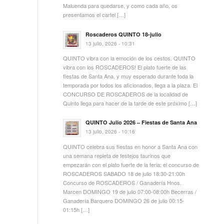
Maluenda para quedarse, y como cada año, os
presentamos el cartel […]
Roscaderos QUINTO 18-julio
13 julio, 2026 - 10:31
QUINTO vibra con la emoción de los cestos. QUINTO
vibra con los ROSCADEROS! El plato fuerte de las
fiestas de Santa Ana, y muy esperado durante toda la
temporada por todos los aficionados, llega a la plaza. El
CONCURSO DE ROSCADEROS de la localidad de
Quinto llega para hacer de la tarde de este próximo […]
QUINTO Julio 2026 – Fiestas de Santa Ana
13 julio, 2026 - 10:16
QUINTO celebra sus fiestas en honor a Santa Ana con
una semana repleta de festejos taurinos que
empezarán con el plato fuerte de la feria: el concurso de
ROSCADEROS SABADO 18 de julio 18:30-21:00h
Concurso de ROSCADEROS / Ganadería Hnos.
Marcen DOMINGO 19 de julio 07:00-08:00h Becerras /
Ganadería Barquero DOMINGO 26 de julio 00:15-
01:15h […]