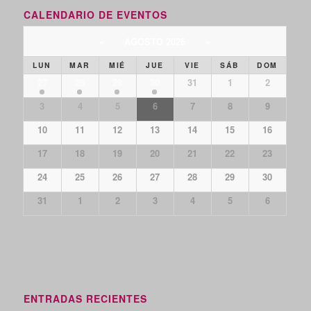
CALENDARIO DE EVENTOS
«
AGOSTO 2026
»
LUN
MAR
MIÉ
JUE
VIE
SÁB
DOM
27
28
29
30
31
1
2
3
4
5
6
7
8
9
10
11
12
13
14
15
16
17
18
19
20
21
22
23
24
25
26
27
28
29
30
31
1
2
3
4
5
6
ENTRADAS RECIENTES