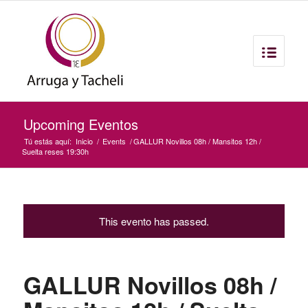
Upcoming Eventos
Tú estás aquí:
Inicio
/
Events
/
GALLUR Novillos 08h / Mansitos 12h /
Suelta reses 19:30h
This evento has passed.
GALLUR Novillos 08h /