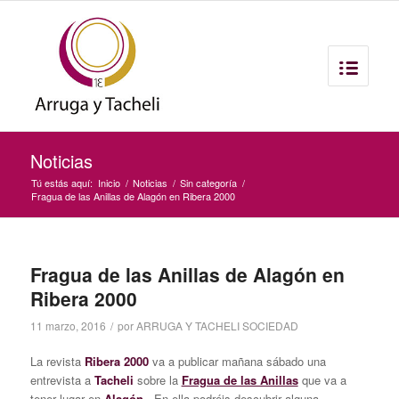
Noticias
Tú estás aquí:
Inicio
/
Noticias
/
Sin categoría
/
Fragua de las Anillas de Alagón en Ribera 2000
Fragua de las Anillas de Alagón en
Ribera 2000
11 marzo, 2016
/
por
ARRUGA Y TACHELI SOCIEDAD
La revista
Ribera 2000
va a publicar mañana sábado una
entrevista a
Tacheli
sobre la
Fragua de las Anillas
que va a
tener lugar en
Alagón
. En ella podréis descubrir alguna