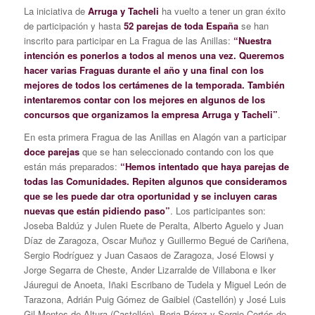
La iniciativa de
Arruga y Tacheli
ha vuelto a tener un gran éxito
de participación y hasta
52 parejas de toda España
se han
inscrito para participar en La Fragua de las Anillas:
“Nuestra
intención es ponerlos a todos al menos una vez. Queremos
hacer varias Fraguas durante el año y una final con los
mejores de todos los certámenes de la temporada. También
intentaremos contar con los mejores en algunos de los
concursos que organizamos la empresa Arruga y Tacheli”
.
En esta primera Fragua de las Anillas en Alagón van a participar
doce parejas
que se han seleccionado contando con los que
están más preparados:
“Hemos intentado que haya parejas de
todas las Comunidades. Repiten algunos que consideramos
que se les puede dar otra oportunidad y se incluyen caras
nuevas que están pidiendo paso”
. Los participantes son:
Joseba Baldúz y Julen Ruete de Peralta, Alberto Aguelo y Juan
Díaz de Zaragoza, Oscar Muñoz y Guillermo Begué de Cariñena,
Sergio Rodríguez y Juan Casaos de Zaragoza, José Elowsi y
Jorge Segarra de Cheste, Ander Lizarralde de Villabona e Iker
Jáuregui de Anoeta, Iñaki Escribano de Tudela y Miguel León de
Tarazona, Adrián Puig Gómez de Gaibiel (Castellón) y José Luis
Gil Montes de Altura (Castellón), Borja Pérez y Sergio Cortés de