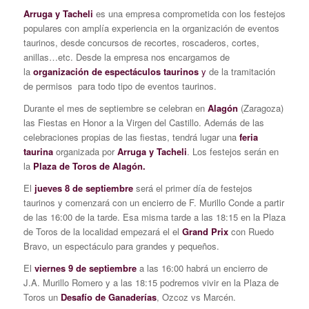
Arruga y Tacheli
es una empresa comprometida con los festejos
populares con amplía experiencia en la organización de eventos
taurinos, desde concursos de recortes, roscaderos, cortes,
anillas…etc. Desde la empresa nos encargamos de
la
organización de espectáculos taurinos
y
de la tramitación
de permisos para todo tipo de eventos taurinos.
Durante el mes de septiembre se celebran en
Alagón
(Zaragoza)
las Fiestas en Honor a la Virgen del Castillo. Además de las
celebraciones propias de las fiestas, tendrá lugar una
feria
taurina
organizada por
Arruga y Tacheli
. Los festejos serán en
la
Plaza de Toros de Alagón.
El
jueves 8 de septiembre
será el primer día de festejos
taurinos y comenzará con un encierro de F. Murillo Conde a partir
de las 16:00 de la tarde. Esa misma tarde a las 18:15 en la Plaza
de Toros de la localidad empezará el el
Grand Prix
con Ruedo
Bravo, un espectáculo para grandes y pequeños.
El
viernes 9 de septiembre
a las 16:00 habrá un encierro de
J.A. Murillo Romero y a las 18:15 podremos vivir en la Plaza de
Toros un
Desafío de Ganaderías
, Ozcoz vs Marcén.