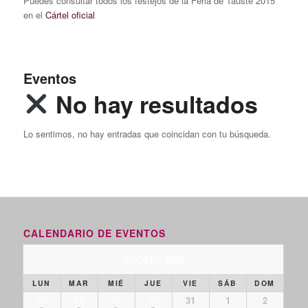
Puedes consultar todos los festejos de la Feria de Tauste 2015
en el
Cártel oficial
Eventos
No hay resultados
Lo sentimos, no hay entradas que coincidan con tu búsqueda.
CALENDARIO DE EVENTOS
«
AGOSTO 2026
»
LUN
MAR
MIÉ
JUE
VIE
SÁB
DOM
27
28
29
30
31
1
2