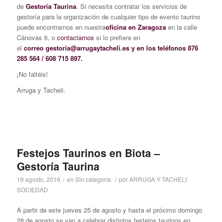
de
Gestoría Taurina
. Si necesita contratar los servicios de
gestoría para la organización de cualquier tipo de evento taurino
puede encontrarnos en nuestra
oficina en Zaragoza
en la calle
Cánovas 6, o
contactarnos
si lo prefiere en
el
correo gestoria@arrugaytacheli.es y en los teléfonos 876
285 564 / 608 715 897.
¡No faltéis!
Arruga y Tacheli.
Festejos Taurinos en Biota –
Gestoría Taurina
19 agosto, 2016
/
en
Sin categoría
/
por
ARRUGA Y TACHELI
SOCIEDAD
A partir de este jueves 25 de agosto y hasta el próximo domingo
28 de agosto se van a celebrar distintos festejos taurinos en