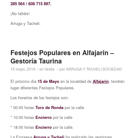
285 564 / 608 715 897.
¡No faltéis!
Arruga y Tacheli.
Festejos Populares en Alfajarín –
Gestoría Taurina
15 mayo, 2016
/
en
Gratis
/
por
ARRUGA Y TACHELI SOCIEDAD
El próximo día
15 de Mayo
en la localidad de
Alfajarín
, tendrán
lugar diferentes Festejos Populares.
Los horarios de los festejos son:
* 00:05 horas
Toro de Ronda
por la calle
* 10:00 horas
Encierro
por la calle
* 18:00 horas
Encierro
por la calle.
La Empresa
Arruga y Tacheli
ha realizado las gestiones