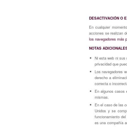
DESACTIVACIÓN O E
En cualquier momento
acciones se realizan 
los navegadores más p
NOTAS ADICIONALE
Ni esta web ni sus 
privacidad que pued
Los navegadores w
derecho a eliminac
correcta o incorrec
En algunos casos e
mismas.
En el caso de las
c
Unidos y se compr
funcionamiento del 
es una compañía ad