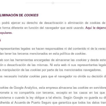
LIMINACIÓN DE
COOKIES
 podrá ejercer su derecho de desactivación o eliminación de cookies de 
de forma diferente en función del navegador que esté usando.
Aquí le dejamo
opulares
.
S
representantes legales se hacen responsables ni del contenido ni de la veraci
an tener los terceros mencionados en esta política de
cookies
.
eb son las herramientas encargadas de almacenar las
cookies
y desde este 
ión o desactivación de las mismas. Ni esta web ni sus representantes legal
ta manipulación de las
cookies
por parte de los mencionados navegadores.
s necesario instalar
cookies
para que el navegador no olvide su decisión d
ookies
de Google Analytics, esta empresa almacena las
cookies
en servidor
omete a no compartirla con terceros, excepto en los casos en los que 
sistema o cuando la ley obligue a tal efecto. Según Google no guarda su di
herida al Acuerdo de Puerto Seguro que garantiza que todos los datos trans