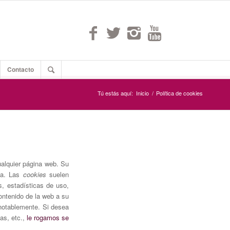
Contacto
Tú estás aquí:
Inicio
/
Política de cookies
alquier página web. Su
ina. Las
cookies
suelen
s, estadísticas de uso,
ontenido de la web a su
 notablemente. Si desea
as, etc.,
le rogamos se