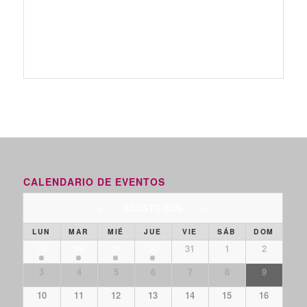
Event
Navigation
CALENDARIO DE EVENTOS
«
AGOSTO 2026
»
LUN
MAR
MIÉ
JUE
VIE
SÁB
DOM
27
28
29
30
31
1
2
3
4
5
6
7
8
9
10
11
12
13
14
15
16