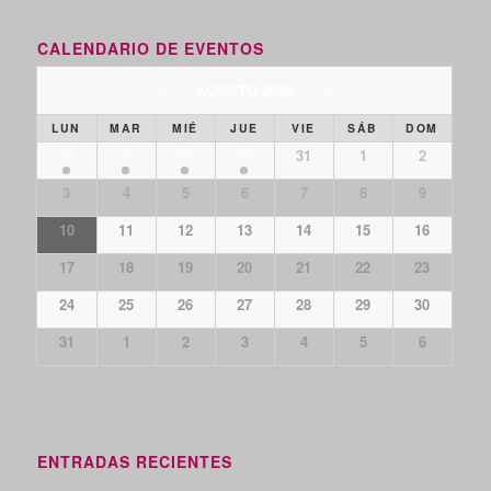
CALENDARIO DE EVENTOS
«
AGOSTO 2026
»
LUN
MAR
MIÉ
JUE
VIE
SÁB
DOM
27
28
29
30
31
1
2
3
4
5
6
7
8
9
10
11
12
13
14
15
16
17
18
19
20
21
22
23
24
25
26
27
28
29
30
31
1
2
3
4
5
6
ENTRADAS RECIENTES