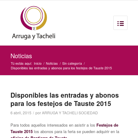
Noticias
Tú estás aquí:
Inicio
/
Noticias
/
Sin categoría
/
Disponibles las entradas y abonos para los festejos de Tauste 2015
Disponibles las entradas y abonos
para los festejos de Tauste 2015
6 abril, 2015
/
por
ARRUGA Y TACHELI SOCIEDAD
Para todos aquellos interesados en asistir a los
‪Festejos de
Tauste 2015
‬ los abonos para la feria se pueden adquirir en la
oficina de Bantierra de Tauste.