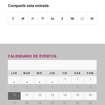
Compartir esta entrada
CALENDARIO DE EVENTOS
«
AGOSTO 2026
»
LUN
MAR
MIÉ
JUE
VIE
SÁB
DOM
27
28
29
30
31
1
2
3
4
5
6
7
8
9
10
11
12
13
14
15
16
17
18
19
20
21
22
23