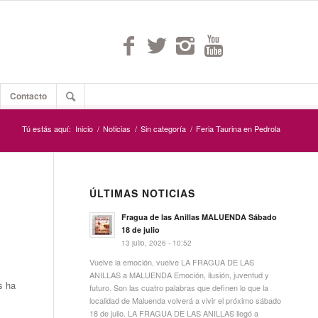
Contacto
Tú estás aquí:
Inicio
/
Noticias
/
Sin categoría
/
Feria Taurina en Pedrola
ÚLTIMAS NOTICIAS
Fragua de las Anillas MALUENDA Sábado
18 de julio
13 julio, 2026 - 10:52
Vuelve la emoción, vuelve LA FRAGUA DE LAS
ANILLAS a MALUENDA Emoción, ilusión, juventud y
s ha
futuro. Son las cuatro palabras que definen lo que la
localidad de Maluenda volverá a vivir el próximo sábado
18 de julio. LA FRAGUA DE LAS ANILLAS llegó a