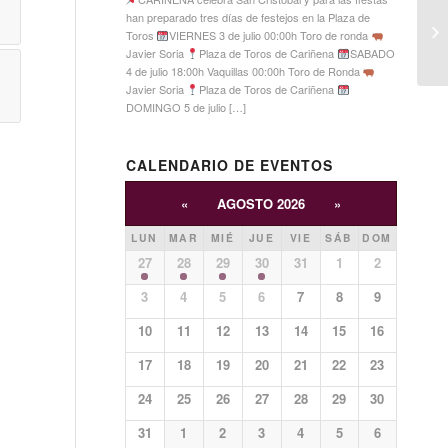
han preparado tres días de festejos en la Plaza de
Toros
VIERNES 3 de julio 00:00h Toro de ronda
Javier Soria
Plaza de Toros de Cariñena
SABADO
4 de julio 18:00h Vaquillas 00:00h Toro de Ronda
Javier Soria
Plaza de Toros de Cariñena
DOMINGO 5 de julio […]
CALENDARIO DE EVENTOS
«
AGOSTO 2026
»
LUN
MAR
MIÉ
JUE
VIE
SÁB
DOM
27
28
29
30
31
1
2
3
4
5
6
7
8
9
10
11
12
13
14
15
16
17
18
19
20
21
22
23
24
25
26
27
28
29
30
31
1
2
3
4
5
6