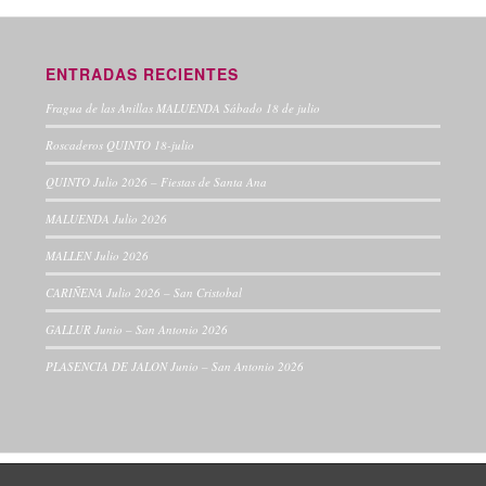
ENTRADAS RECIENTES
Fragua de las Anillas MALUENDA Sábado 18 de julio
Roscaderos QUINTO 18-julio
QUINTO Julio 2026 – Fiestas de Santa Ana
MALUENDA Julio 2026
MALLEN Julio 2026
CARIÑENA Julio 2026 – San Cristobal
GALLUR Junio – San Antonio 2026
PLASENCIA DE JALON Junio – San Antonio 2026