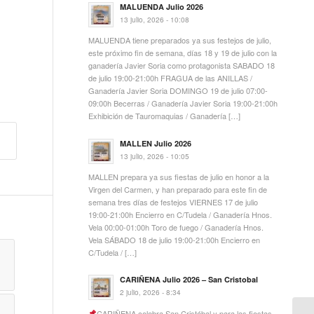
MALUENDA Julio 2026
13 julio, 2026 - 10:08
MALUENDA tiene preparados ya sus festejos de julio,
este próximo fin de semana, días 18 y 19 de julio con la
ganadería Javier Soria como protagonista SABADO 18
de julio 19:00-21:00h FRAGUA de las ANILLAS /
Ganadería Javier Soria DOMINGO 19 de julio 07:00-
09:00h Becerras / Ganadería Javier Soria 19:00-21:00h
Exhibición de Tauromaquias / Ganadería […]
MALLEN Julio 2026
13 julio, 2026 - 10:05
MALLEN prepara ya sus fiestas de julio en honor a la
Virgen del Carmen, y han preparado para este fin de
semana tres días de festejos VIERNES 17 de julio
19:00-21:00h Encierro en C/Tudela / Ganadería Hnos.
Vela 00:00-01:00h Toro de fuego / Ganadería Hnos.
Vela SÁBADO 18 de julio 19:00-21:00h Encierro en
C/Tudela / […]
CARIÑENA Julio 2026 – San Cristobal
2 julio, 2026 - 8:34
CARIÑENA celebra San Cristóbal y para las fiestas