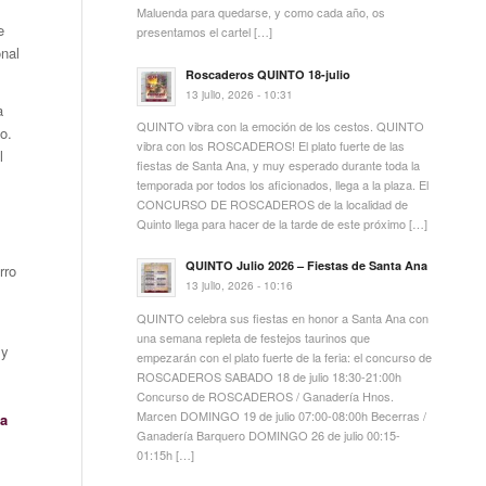
Maluenda para quedarse, y como cada año, os
e
presentamos el cartel […]
onal
Roscaderos QUINTO 18-julio
13 julio, 2026 - 10:31
a
QUINTO vibra con la emoción de los cestos. QUINTO
o.
vibra con los ROSCADEROS! El plato fuerte de las
l
fiestas de Santa Ana, y muy esperado durante toda la
temporada por todos los aficionados, llega a la plaza. El
CONCURSO DE ROSCADEROS de la localidad de
Quinto llega para hacer de la tarde de este próximo […]
QUINTO Julio 2026 – Fiestas de Santa Ana
rro
13 julio, 2026 - 10:16
QUINTO celebra sus fiestas en honor a Santa Ana con
una semana repleta de festejos taurinos que
 y
empezarán con el plato fuerte de la feria: el concurso de
ROSCADEROS SABADO 18 de julio 18:30-21:00h
Concurso de ROSCADEROS / Ganadería Hnos.
Marcen DOMINGO 19 de julio 07:00-08:00h Becerras /
a
Ganadería Barquero DOMINGO 26 de julio 00:15-
01:15h […]