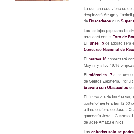
La semana que viene se cel
desplazará Arruga y Tacheli
de
Roscaderos
o un
Super 
Los festejos populares tendr
arrancará con el
Toro de Ro
El
lunes 15
de agosto será e
Concurso Nacional de Rec
El
martes 16
comenzará con e
Mayín, y a las 19:15 empez
El
miércoles 17
a las 08:00 
de Santos Zapatería. Por últ
bravura con Obstáculos
con
El último día de las fiestas, 
posteriormente a las 12:00 
último encierro de Jose L.C
ganadería Jose L.Cuartero. L
de José Arriazu e hijos.
Las
entradas solo se podrán