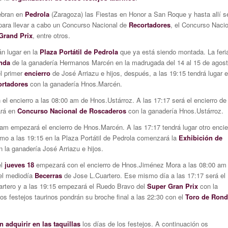
ebran en
Pedrola
(Zaragoza) las Fiestas en Honor a San Roque y hasta allí s
 para llevar a cabo un Concurso Nacional de
Recortadores
, el Concurso Naci
Grand Prix
, entre otros.
án lugar en la
Plaza Portátil de Pedrola
que ya está siendo montada. La feri
nda
de la ganadería Hermanos Marcén en la madrugada del 14 al 15 de agost
l primer
encierro
de José Arriazu e hijos, después, a las 19:15 tendrá lugar e
ortadores
con la ganadería Hnos.Marcén.
l encierro a las 08:00 am de Hnos.Ustárroz. A las 17:17 será el encierro de
ará en
Concurso Nacional de Roscaderos
con la ganadería Hnos.Ustárroz.
am empezará el encierro de Hnos.Marcén. A las 17:17 tendrá lugar otro encie
imo a las 19:15 en la Plaza Portátil de Pedrola comenzará la
Exhibición de
 la ganadería José Arriazu e hijos.
el
jueves 18
empezará con el encierro de Hnos.Jiménez Mora a las 08:00 am
del mediodía
Becerras
de Jose L.Cuartero. Ese mismo día a las 17:17 será el
uartero y a las 19:15 empezará el Ruedo Bravo del
Super Gran Prix
con la
os festejos taurinos pondrán su broche final a las 22:30 con el
Toro de Rond
 adquirir en las taquillas
los días de los festejos. A continuación os