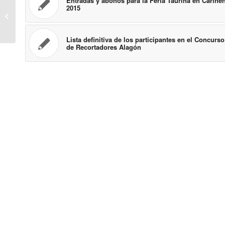
Entradas y abonos para la Feria Taurina en Cariñe
2015
Organización de
eventos taurinos
Lista definitiva de los participantes en el Concurso
de Recortadores Alagón