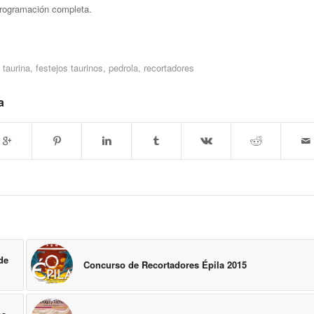
programación completa.
a taurina
,
festejos taurinos
,
pedrola
,
recortadores
a
de
Concurso de Recortadores Épila 2015