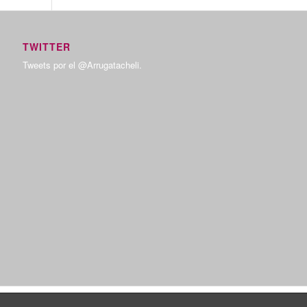
TWITTER
Tweets por el @Arrugatacheli.