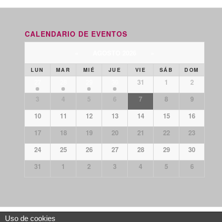
CALENDARIO DE EVENTOS
«
AGOSTO 2026
»
LUN
MAR
MIÉ
JUE
VIE
SÁB
DOM
27
28
29
30
31
1
2
3
4
5
6
7
8
9
10
11
12
13
14
15
16
17
18
19
20
21
22
23
24
25
26
27
28
29
30
31
1
2
3
4
5
6
Uso de cookies
Aviso legal
Política de privacidad
Política de cookies