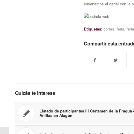
enseñamos el cartel con la 
Etiquetas:
cortes
,
feria
,
feri
Compartir esta entrad
Quizás te interese
Listado de participantes III Certamen de la Fragua 
Anillas en Alagón