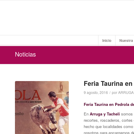
Inicio
Nuestra
Noticias
Feria Taurina en
9 agosto, 2016
/
por
ARRUGA 
Feria Taurina en Pedrola d
En
Arruga y Tacheli
somos e
recortes, roscaderos, cortes
hecho que localidades como 
nosotros para encargarnos d