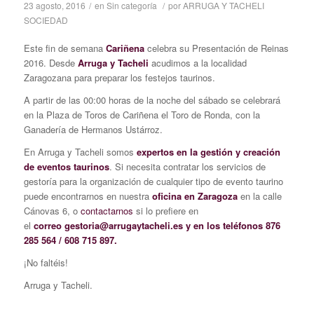
23 agosto, 2016
/
en
Sin categoría
/
por
ARRUGA Y TACHELI
SOCIEDAD
Este fin de semana
Cariñena
celebra su Presentación de Reinas
2016. Desde
Arruga y Tacheli
acudimos a la localidad
Zaragozana para preparar los festejos taurinos.
A partir de las 00:00 horas de la noche del sábado se celebrará
en la Plaza de Toros de Cariñena el Toro de Ronda, con la
Ganadería de Hermanos Ustárroz.
En Arruga y Tacheli somos
expertos en la gestión y creación
de eventos taurinos
. Si necesita contratar los servicios de
gestoría para la organización de cualquier tipo de evento taurino
puede encontrarnos en nuestra
oficina en Zaragoza
en la calle
Cánovas 6, o
contactarnos
si lo prefiere en
el
correo gestoria@arrugaytacheli.es y en los teléfonos 876
285 564 / 608 715 897.
¡No faltéis!
Arruga y Tacheli.