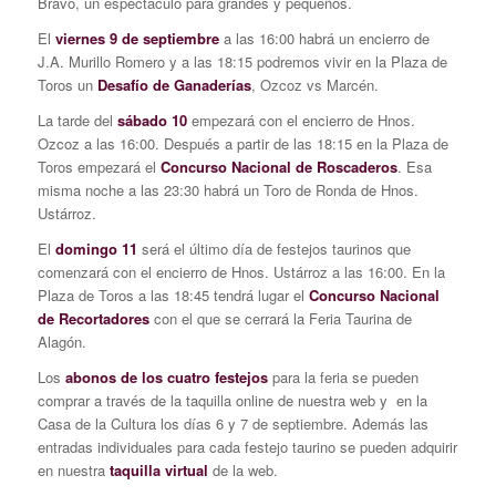
Bravo, un espectáculo para grandes y pequeños.
El
viernes 9 de septiembre
a las 16:00 habrá un encierro de
J.A. Murillo Romero y a las 18:15 podremos vivir en la Plaza de
Toros un
Desafío de Ganaderías
, Ozcoz vs Marcén.
La tarde del
sábado 10
empezará con el encierro de Hnos.
Ozcoz a las 16:00. Después a partir de las 18:15 en la Plaza de
Toros empezará el
Concurso Nacional de Roscaderos
. Esa
misma noche a las 23:30 habrá un Toro de Ronda de Hnos.
Ustárroz.
El
domingo 11
será el último día de festejos taurinos que
comenzará con el encierro de Hnos. Ustárroz a las 16:00. En la
Plaza de Toros a las 18:45 tendrá lugar el
Concurso Nacional
de Recortadores
con el que se cerrará la Feria Taurina de
Alagón.
Los
abonos de los cuatro festejos
para la feria se pueden
comprar a través de la taquilla online de nuestra web y en la
Casa de la Cultura los días 6 y 7 de septiembre. Además las
entradas individuales para cada festejo taurino se pueden adquirir
en nuestra
taquilla virtual
de la web.