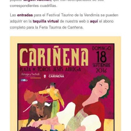
correspondientes cuadrillas.
Las
entradas
para el Festival Taurino de la Vendimia se pueden
adquirir en la
taquilla virtual
de nuestra web o
aquí
el abono
completo para la Feria Taurina de Cariñena.