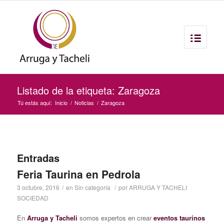
Listado de la etiqueta: Zaragoza
Tú estás aquí:
Inicio
/
Noticias
/
Zaragoza
Entradas
Feria Taurina en Pedrola
3 octubre, 2016
/
en
Sin categoría
/
por
ARRUGA Y TACHELI
SOCIEDAD
En
Arruga y Tacheli
somos expertos en crear
eventos taurinos