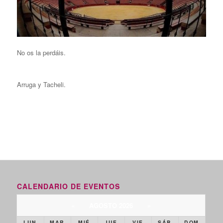
No os la perdáis.
Arruga y Tacheli.
CALENDARIO DE EVENTOS
«
AGOSTO 2026
»
LUN
MAR
MIÉ
JUE
VIE
SÁB
DOM