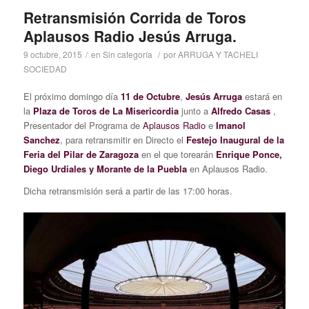
Retransmisión Corrida de Toros
Aplausos Radio Jesús Arruga.
9 octubre, 2015
/
en
Sin categoría
/
por
ARRUGA Y TACHELI
SOCIEDAD
El próximo domingo día
11 de Octubre
,
Jesús Arruga
estará en
la
Plaza de Toros de La Misericordia
junto a
Alfredo Casas
,
Presentador del Programa de
Aplausos Radio
e
Imanol
Sanchez
, para retransmitir en Directo el
Festejo Inaugural de la
Feria del Pilar de Zaragoza
en el que torearán
Enrique Ponce,
Diego Urdiales y Morante de la Puebla
en Aplausos Radio.
Dicha retransmisión será a partir de las 17:00 horas.