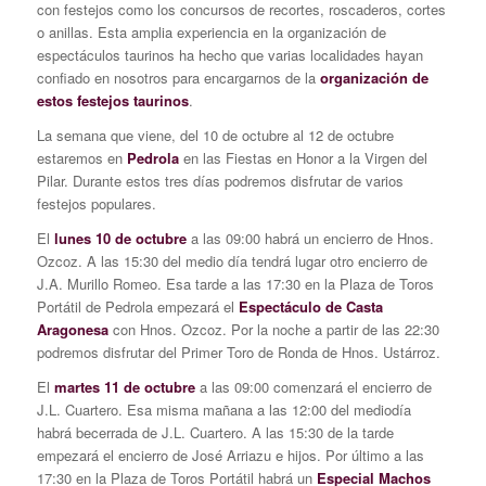
con festejos como los concursos de recortes, roscaderos, cortes
o anillas. Esta amplia experiencia en la organización de
espectáculos taurinos ha hecho que varias localidades hayan
confiado en nosotros para encargarnos de la
organización de
estos festejos taurinos
.
La semana que viene, del 10 de octubre al 12 de octubre
estaremos en
Pedrola
en las Fiestas en Honor a la Virgen del
Pilar. Durante estos tres días podremos disfrutar de varios
festejos populares.
El
lunes 10 de octubre
a las 09:00 habrá un encierro de Hnos.
Ozcoz. A las 15:30 del medio día tendrá lugar otro encierro de
J.A. Murillo Romeo. Esa tarde a las 17:30 en la Plaza de Toros
Portátil de Pedrola empezará el
Espectáculo de Casta
Aragonesa
con Hnos. Ozcoz. Por la noche a partir de las 22:30
podremos disfrutar del Primer Toro de Ronda de Hnos. Ustárroz.
El
martes 11 de octubre
a las 09:00 comenzará el encierro de
J.L. Cuartero. Esa misma mañana a las 12:00 del mediodía
habrá becerrada de J.L. Cuartero. A las 15:30 de la tarde
empezará el encierro de José Arriazu e hijos. Por último a las
17:30 en la Plaza de Toros Portátil habrá un
Especial Machos