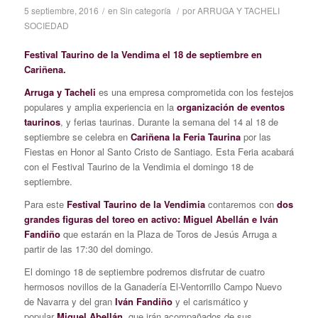
5 septiembre, 2016
/
en
Sin categoría
/
por
ARRUGA Y TACHELI
SOCIEDAD
Festival Taurino de la Vendima el 18 de septiembre en
Cariñena.
Arruga y Tacheli
es una empresa comprometida con los festejos
populares y amplia experiencia en la
organización de eventos
taurinos
, y ferias taurinas. Durante la semana del 14 al 18 de
septiembre se celebra en
Cariñena la Feria Taurina
por las
Fiestas en Honor al Santo Cristo de Santiago. Esta Feria acabará
con el Festival Taurino de la Vendimia el domingo 18 de
septiembre.
Para este
Festival Taurino de la Vendimia
contaremos con
dos
grandes figuras del toreo en activo: Miguel Abellán e Iván
Fandiño
que estarán en la Plaza de Toros de Jesús Arruga a
partir de las 17:30 del domingo.
El domingo 18 de septiembre podremos disfrutar de cuatro
hermosos novillos de la Ganadería El-Ventorrillo Campo Nuevo
de Navarra y del gran
Iván Fandiño
y el carismático y
popular
Miguel Abellán,
que irán acompañados de sus