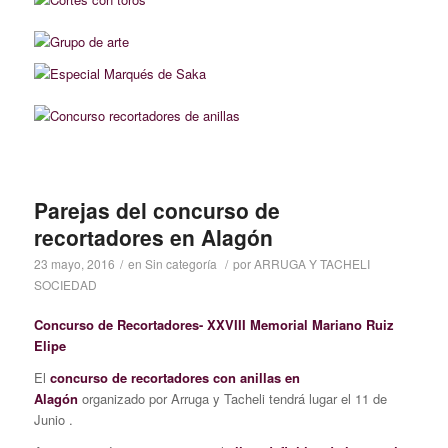
Parejas del concurso de
recortadores en Alagón
23 mayo, 2016
/
en
Sin categoría
/
por
ARRUGA Y TACHELI
SOCIEDAD
Concurso de Recortadores- XXVIII Memorial Mariano Ruiz
Elipe
El
concurso de recortadores con anillas en
Alagón
organizado por Arruga y Tacheli tendrá lugar el 11 de
Junio .