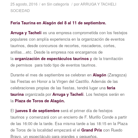
25 agosto, 2016
/
en
Sin categoría
/
por
ARRUGA Y TACHELI
SOCIEDAD
Feria Taurina en Alagón del 8 al 11 de septiembre.
Arruga y Tacheli
es una empresa comprometida con los festejos
populares con amplía experiencia en la organización de eventos
taurinos, desde concursos de recortes, roscaderos, cortes,
anillas…etc. Desde la empresa nos encargamos de
la
organización de espectáculos taurinos
y
de la tramitación
de permisos para todo tipo de eventos taurinos.
Durante el mes de septiembre se celebran en
Alagón
(Zaragoza)
las Fiestas en Honor a la Virgen del Castillo. Además de las
celebraciones propias de las fiestas, tendrá lugar una
feria
taurina
organizada por
Arruga y Tacheli
. Los festejos serán en
la
Plaza de Toros de Alagón.
El
jueves 8 de septiembre
será el primer día de festejos
taurinos y comenzará con un encierro de F. Murillo Conde a partir
de las 16:00 de la tarde. Esa misma tarde a las 18:15 en la Plaza
de Toros de la localidad empezará el el
Grand Prix
con Ruedo
Bravo, un espectáculo para grandes y pequeños.