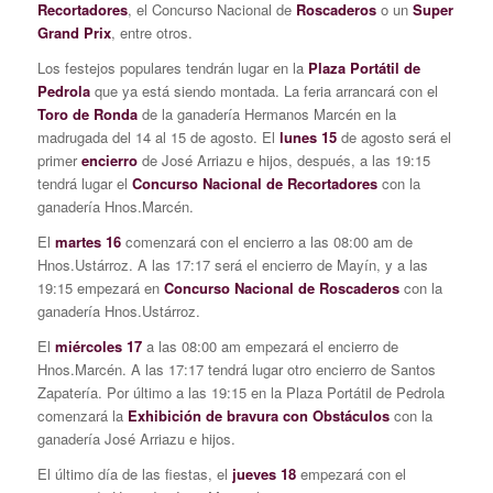
Recortadores
, el Concurso Nacional de
Roscaderos
o un
Super
Grand Prix
, entre otros.
Los festejos populares tendrán lugar en la
Plaza Portátil de
Pedrola
que ya está siendo montada. La feria arrancará con el
Toro de Ronda
de la ganadería Hermanos Marcén en la
madrugada del 14 al 15 de agosto. El
lunes 15
de agosto será el
primer
encierro
de José Arriazu e hijos, después, a las 19:15
tendrá lugar el
Concurso Nacional de Recortadores
con la
ganadería Hnos.Marcén.
El
martes 16
comenzará con el encierro a las 08:00 am de
Hnos.Ustárroz. A las 17:17 será el encierro de Mayín, y a las
19:15 empezará en
Concurso Nacional de Roscaderos
con la
ganadería Hnos.Ustárroz.
El
miércoles 17
a las 08:00 am empezará el encierro de
Hnos.Marcén. A las 17:17 tendrá lugar otro encierro de Santos
Zapatería. Por último a las 19:15 en la Plaza Portátil de Pedrola
comenzará la
Exhibición de bravura con Obstáculos
con la
ganadería José Arriazu e hijos.
El último día de las fiestas, el
jueves 18
empezará con el