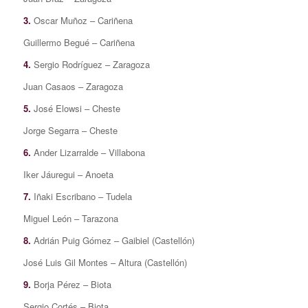
3.
Oscar Muñoz – Cariñena
Guillermo Begué – Cariñena
4.
Sergio Rodríguez – Zaragoza
Juan Casaos – Zaragoza
5.
José Elowsi – Cheste
Jorge Segarra – Cheste
6.
Ander Lizarralde – Villabona
Iker Jáuregui – Anoeta
7.
Iñaki Escribano – Tudela
Miguel León – Tarazona
8.
Adrián Puig Gómez – Gaibiel (Castellón)
José Luis Gil Montes – Altura (Castellón)
9.
Borja Pérez – Biota
Sergio Cortés – Biota