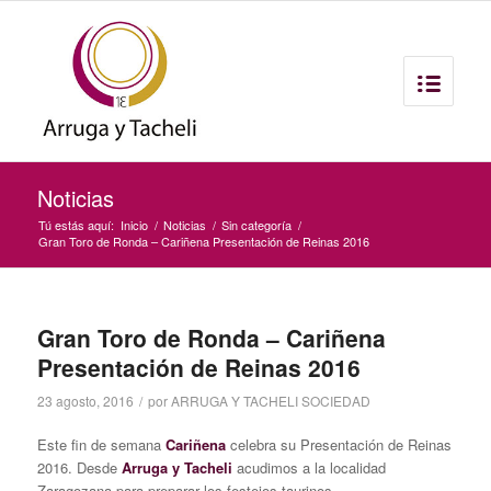
Noticias
Tú estás aquí:
Inicio
/
Noticias
/
Sin categoría
/
Gran Toro de Ronda – Cariñena Presentación de Reinas 2016
Gran Toro de Ronda – Cariñena
Presentación de Reinas 2016
23 agosto, 2016
/
por
ARRUGA Y TACHELI SOCIEDAD
Este fin de semana
Cariñena
celebra su Presentación de Reinas
2016. Desde
Arruga y Tacheli
acudimos a la localidad
Zaragozana para preparar los festejos taurinos.