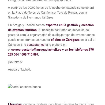
A partir de las 00:00 horas de la noche del sábado se celebrará
en la Plaza de Toros de Cariñena el Toro de Ronda, con la
Ganadería de Hermanos Ustárroz.
En Arruga y Tacheli somos
expertos en la gestión y creación
de eventos taurinos
. Si necesita contratar los servicios de
gestoría para la organización de cualquier tipo de evento taurino
puede encontrarnos en nuestra
oficina en Zaragoza
en la calle
Cánovas 6, o
contactarnos
si lo prefiere en
el
correo gestoria@arrugaytacheli.es y en los teléfonos 876
285 564 / 608 715 897.
¡No faltéis!
Arruga y Tacheli.
Etiquetas:
cariñena
,
festejos populares
,
festejos taurinos
,
Toro