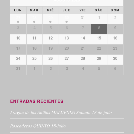
LUN
MAR
MIÉ
JUE
VIE
SÁB
DOM
27
28
29
30
31
1
2
3
4
5
6
7
8
9
10
11
12
13
14
15
16
17
18
19
20
21
22
23
24
25
26
27
28
29
30
31
1
2
3
4
5
6
ENTRADAS RECIENTES
Fragua de las Anillas MALUENDA Sábado 18 de julio
Roscaderos QUINTO 18-julio