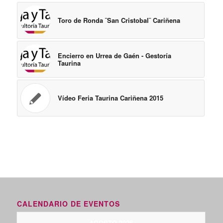
Toro de Ronda ¨San Cristobal¨ Cariñena
Encierro en Urrea de Gaén - Gestoría
Taurina
Vídeo Feria Taurina Cariñena 2015
CALENDARIO DE EVENTOS
«
AGOSTO 2026
»