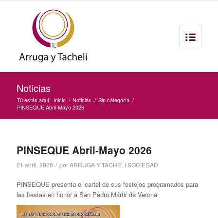
Noticias
Tú estás aquí:
Inicio
/
Noticias
/
Sin categoría
/
PINSEQUE Abril-Mayo 2026
PINSEQUE Abril-Mayo 2026
21 abril, 2026
/
por
ARRUGA Y TACHELI SOCIEDAD
PINSEQUE presenta el cartel de sus festejos programados para
las fiestas en honor a San Pedro Mártir de Verona