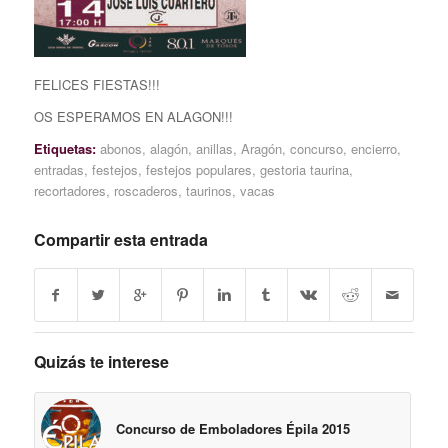
FELICES FIESTAS!!!
OS ESPERAMOS EN ALAGON!!!
Etiquetas:
abonos
,
alagón
,
anillas
,
Aragón
,
concurso
,
encierro
,
entradas
,
festejos
,
festejos populares
,
gestoria taurina
,
recortadores
,
roscaderos
,
taurinos
,
vacas
Compartir esta entrada
Quizás te interese
Concurso de Emboladores Épila 2015