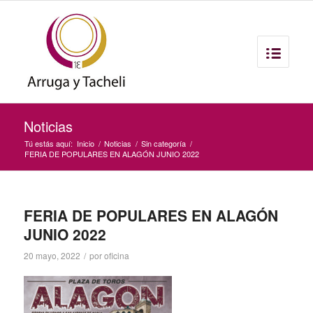
Noticias
Tú estás aquí:
Inicio
/
Noticias
/
Sin categoría
/
FERIA DE POPULARES EN ALAGÓN JUNIO 2022
FERIA DE POPULARES EN ALAGÓN
JUNIO 2022
20 mayo, 2022
/
por
oficina