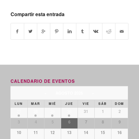
Compartir esta entrada
CALENDARIO DE EVENTOS
«
AGOSTO 2026
»
LUN
MAR
MIÉ
JUE
VIE
SÁB
DOM
27
28
29
30
31
1
2
3
4
5
6
7
8
9
10
11
12
13
14
15
16