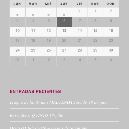
LUN
MAR
MIÉ
JUE
VIE
SÁB
DOM
27
28
29
30
31
1
2
3
4
5
6
7
8
9
10
11
12
13
14
15
16
17
18
19
20
21
22
23
24
25
26
27
28
29
30
31
1
2
3
4
5
6
ENTRADAS RECIENTES
Fragua de las Anillas MALUENDA Sábado 18 de julio
Roscaderos QUINTO 18-julio
QUINTO Julio 2026 – Fiestas de Santa Ana